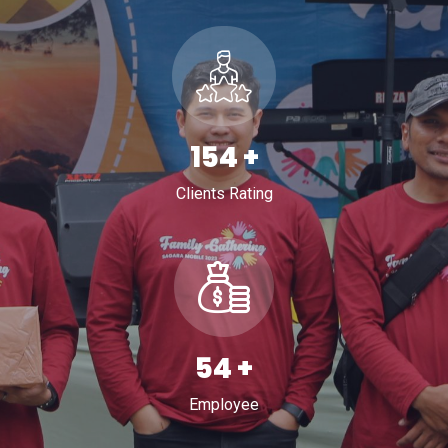
251
+
Clients Rating
89
+
Employee