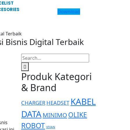
CELIST
ESORIES
Download
al Terbaik
Bisnis Digital Terbaik
Produk Kategori
& Brand
KABEL
CHARGER
HEADSET
DATA
OLIKE
MINIMO
snis
ROBOT
VIVAN
kasi ini