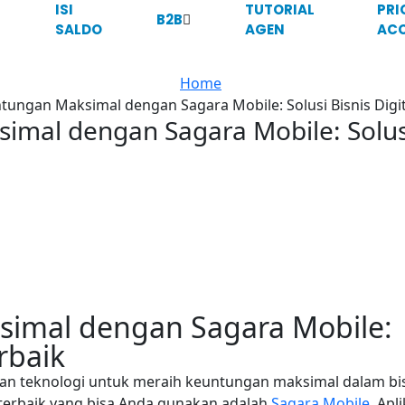
ISI
TUTORIAL
PRI
B2B
SALDO
AGEN
ACC
Home
tungan Maksimal dengan Sagara Mobile: Solusi Bisnis Digit
mal dengan Sagara Mobile: Solusi 
imal dengan Sagara Mobile:
erbaik
tkan teknologi untuk meraih keuntungan maksimal dalam bi
 terbaik yang bisa Anda gunakan adalah
Sagara Mobile
. Apli