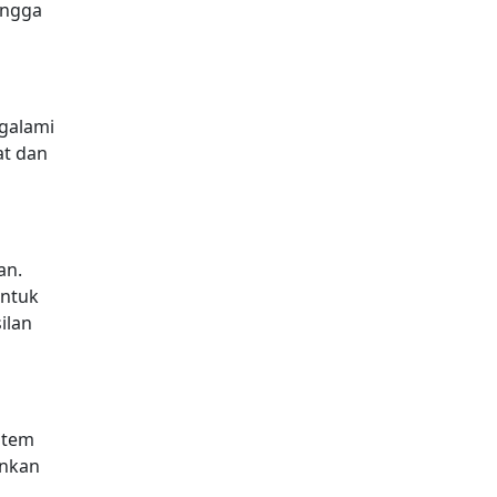
ingga
galami
at dan
an.
untuk
ilan
istem
ankan